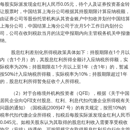
每股实际派发现金红利人民币0.05元，待个人及证券投资基金转
让股票时，中国结算上海分公司根据其持股期限计算应纳税额，
由证券公司等股份托管机构从其资金账户中扣收并划付中国结算
上海分公司，中国结算上海分公司于次月5个工作日内划付公
司，公司在收到税款当月的法定申报期内向主管税务机关申报缴
纳。
股息红利差别化所得税政策具体如下：持股期限在1个月以
内（含1个月）的，其股息红利所得全额计入应纳税所得额，实
际税率为20%；持股期限在1个月以上至1年（含1年）的，暂减
按50%计入应纳税所得额，实际税率为10%；持股期限超过1年
的，股息红利所得暂免征收个人所得税。
（2）对于合格境外机构投资者（QFII），根据《关于中国
居民企业向QFII支付股息、红利、利息代扣代缴企业所得税有关
问题的通知》（国税函[2009]47 号）的有关规定，按照10%的
税率代扣代缴企业所得税，扣税后每股实际派发现金红利人民币
0.045元。如相关股东认为其取得的股息红利收入需要享受税收
协定（安排）待遇的，可按照规定在取得股息红利后自行向主管