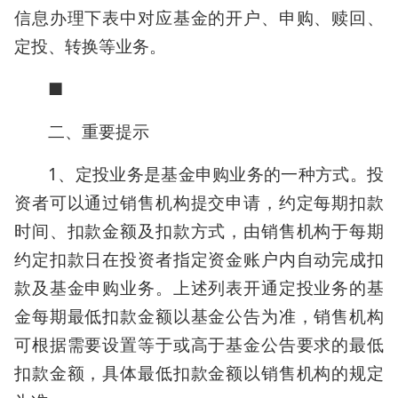
信息办理下表中对应基金的开户、申购、赎回、
定投、转换等业务。
■
二、重要提示
1、定投业务是基金申购业务的一种方式。投
资者可以通过销售机构提交申请，约定每期扣款
时间、扣款金额及扣款方式，由销售机构于每期
约定扣款日在投资者指定资金账户内自动完成扣
款及基金申购业务。上述列表开通定投业务的基
金每期最低扣款金额以基金公告为准，销售机构
可根据需要设置等于或高于基金公告要求的最低
扣款金额，具体最低扣款金额以销售机构的规定