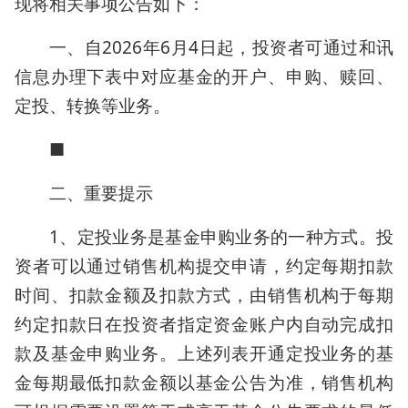
现将相关事项公告如下：
一、自2026年6月4日起，投资者可通过和讯
信息办理下表中对应基金的开户、申购、赎回、
定投、转换等业务。
■
二、重要提示
1、定投业务是基金申购业务的一种方式。投
资者可以通过销售机构提交申请，约定每期扣款
时间、扣款金额及扣款方式，由销售机构于每期
约定扣款日在投资者指定资金账户内自动完成扣
款及基金申购业务。上述列表开通定投业务的基
金每期最低扣款金额以基金公告为准，销售机构