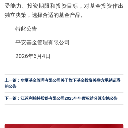
受能力、投资期限和投资目标，对基金投资作出
独立决策，选择合适的基金产品。
特此公告
平安基金管理有限公司
2026年6月4日
上一篇：华夏基金管理有限公司关于旗下基金投资关联方承销证券
的公告
下一篇：江苏利柏特股份有限公司2025年年度权益分派实施公告