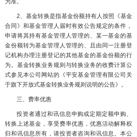
为准。
2、基金转换是指基金份额持有人按照《基金
合同》和基金管理人届时有效公告规定的条件，
申请将其持有基金管理人管理的、某一基金的基
金份额转为基金管理人管理的、且由同一注册登
记机构办理注册登记的其他基金的基金份额的行
为。基金转换业务规则与转换业务的收费计算公
式参见本公司网站的《平安基金管理有限公司关
于旗下开放式基金转换业务规则说明的公告》。
三、费率优惠
投资者通过和讯信息申购或定期定额申购、
转换上述基金，享受费率优惠，优惠活动解释权
归和讯信息所有，请投资者咨询和讯信息。本公