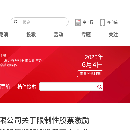
电子报
客户端
路演
投教
活动
专题
关注
2026年
6月4日
查看其他日期
面导航
稿件搜索
限公司关于限制性股票激励