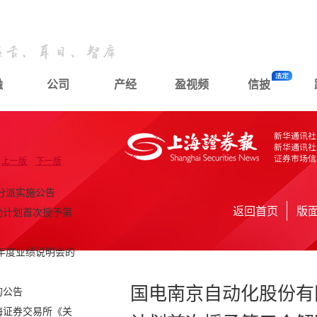
融
公司
产经
盈视频
信披
上一版
下一版
分派实施公告
返回首页
版
励计划首次授予第
年年度业绩说明会的
国电南京自动化股份有
的公告
海证券交易所《关