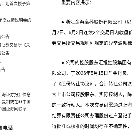
重要内容提示：
励计划首次授予第
年年度业绩说明会的
● 浙江金海高科股份有限公司（以下简称“公司”或“金海高科”）股票于2026年6
月2日、6月3日连续2个交易日内收盘
的公告
券交易所交易规则》规定的异常波动标
海证券交易所《关
的公告
告
● 公司的控股股东汇投控股集团有限公司及其一致行动人浙江诸暨三三投资有
公告
限公司，于2026年5月15日与金丹良
了《股份转让协议》，合计转让公司29
为上市公司控股股东、实际控制人，陈
上海证券报》信息
、复制或在非中国
的一致行动人。本次交易尚需通过上海
中国证券网联系
结算有限责任公司办理股份过户登记手
得批准或核准的时间均存在不确定性，