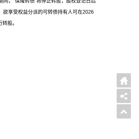
期间，“保隆转债”将停止转股，股权登记日后
，欲享受权益分派的可转债持有人可在2026
进行转股。