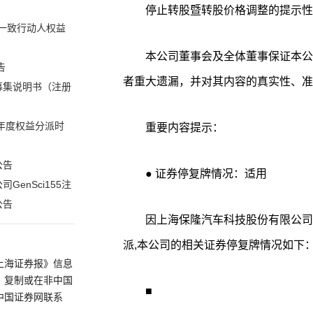
停止转股暨转股价格调整的提示性
一致行动人权益
本公司董事会及全体董事保证本公
告
者重大遗漏，并对其内容的真实性、准
募集说明书（注册
年度权益分派时
重要内容提示：
公告
● 证券停复牌情况：适用
enSci155注
公告
因上海保隆汽车科技股份有限公司（
派,本公司的相关证券停复牌情况如下
上海证券报》信息
、复制或在非中国
■
中国证券网联系