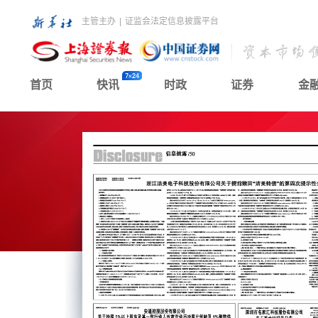
主管主办
|
证监会法定信息披露平台
首页
快讯
时政
证券
金