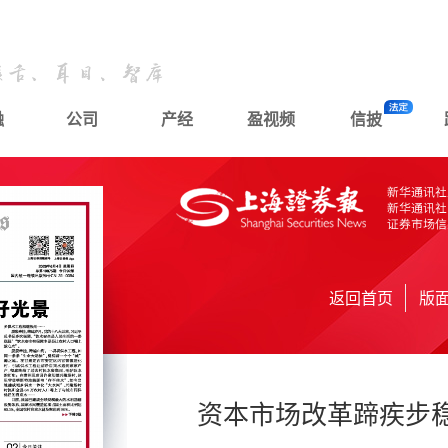
融
公司
产经
盈视频
信披
返回首页
版
资本市场改革蹄疾步稳