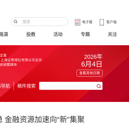
电子报
客户端
路演
投教
活动
专题
关注
2026年
6月4日
查看其他日期
面导航
稿件搜索
 金融资源加速向“新”集聚