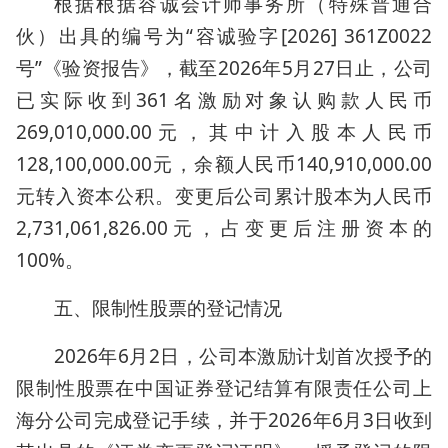
根据根据容诚会计师事务所（特殊普通合
伙）出具的编号为“容诚验字[2026] 361Z0022
号”《验资报告》，截至2026年5月27日止，公司
已实际收到361名激励对象认购款人民币
269,010,000.00元，其中计入股本人民币
128,100,000.00元，余额人民币140,910,000.00
元转入资本公积。变更后公司累计股本为人民币
2,731,061,826.00元，占变更后注册资本的
100%。
五、限制性股票的登记情况
2026年6月2日，公司本激励计划首次授予的
限制性股票在中国证券登记结算有限责任公司上
海分公司完成登记手续，并于2026年6月3日收到