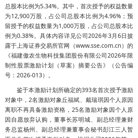
总股本比例为5.34%。其中，首次授予的权益数量
为12,900万股，占公司总股本比例为4.96%；预
留授予的权益数量为1,000万股，占公司总股本比
例为0.38%。具体内容详见公司2026年3月6日披
露于上海证券交易所官网（www.sse.com.cn）的
《福建傲农生物科技集团股份有限公司2026年限
制性股票激励计划（草案）摘要公告》（公告编
号：2026-013）。
鉴于本激励计划所确定的393名首次授予激励
对象中，2名激励对象丘福斌、戴瑞琪因个人原因
离职不再具备激励资格，25名激励对象因个人原
因自愿放弃认购，董事长苏明城、副总经理兼财
务总监杨州、副总经理兼董事会秘书彭江三人暂