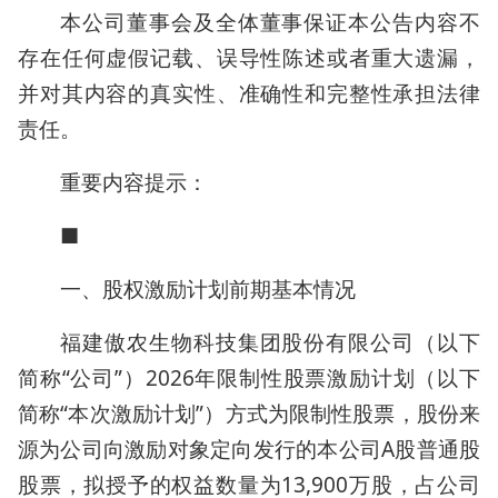
本公司董事会及全体董事保证本公告内容不
存在任何虚假记载、误导性陈述或者重大遗漏，
并对其内容的真实性、准确性和完整性承担法律
责任。
重要内容提示：
■
一、股权激励计划前期基本情况
福建傲农生物科技集团股份有限公司（以下
简称“公司”）2026年限制性股票激励计划（以下
简称“本次激励计划”）方式为限制性股票，股份来
源为公司向激励对象定向发行的本公司A股普通股
股票，拟授予的权益数量为13,900万股，占公司