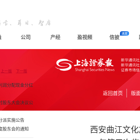
融
公司
产经
盈视频
信披
上一版
下一版
度利润分配现金分红
返回首页
版
临时股东大会决议公
分派实施公告
西安曲江文化
度股东会的通知