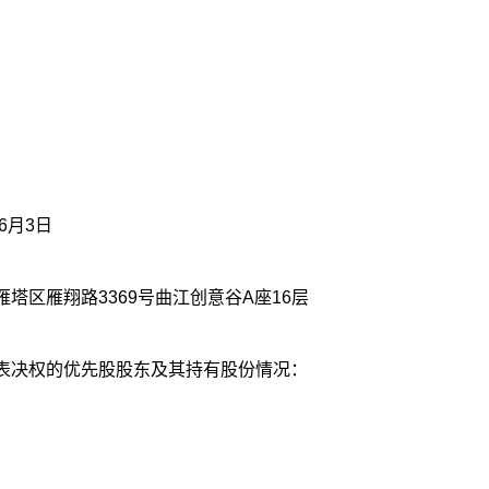
6月3日
塔区雁翔路3369号曲江创意谷A座16层
复表决权的优先股股东及其持有股份情况：