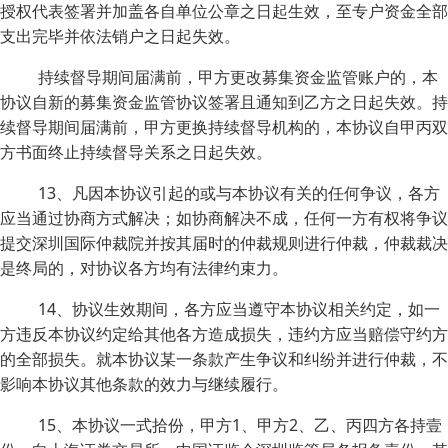
授权代表签署并加盖各自单位公章之日起生效，至专户资金全部
支出完毕并依法销户之日起失效。
持续督导期间届满前，甲方更改募集资金监管账户的，本
协议自新的募集资金监管协议签署且通知到乙方之日起失效。持
续督导期间届满前，甲方更换持续督导机构的，本协议自甲丙双
方书面终止持续督导关系之日起失效。
13、凡因本协议引起的或与本协议有关的任何争议，各方
应当通过协商方式解决；如协商解决不成，任何一方有权将争议
提交深圳国际仲裁院并按其届时的仲裁规则进行仲裁，仲裁裁决
是终局的，对协议各方均有法律约束力。
14、协议生效期间，各方应当遵守本协议相关约定，如一
方违反本协议约定给其他各方造成损失，违约方应当赔偿守约方
的全部损失。就本协议某一条款产生争议和纠纷并进行仲裁，不
影响本协议其他条款的效力与继续履行。
15、本协议一式拾份，甲方1、甲方2、乙、丙四方各持壹