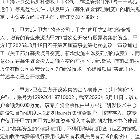
《上海证券交易所科创板上市公司自律监管指引第1号一一规范
运作》等规范性文件，以及甲方《募集资金管理制度》的相关规
定，协议各方经友好协商，特订立如下条款：
1、甲方2为甲方1的分公司，甲方1向甲方2增加资金投
入，增资的资金来源为甲方1首次公开发行股票募集的资金。甲
方1于2026年3月18日召开第四届董事会第七次会议，审议通过
了《关于部分募投项目变更、新增实施主体及延期的议案》，同
意公司在募集资金投入总额不变的前提下，新增深圳市科思科技
股份有限公司西安分公司为“研发技术中心建设项目”实施主体。
前述事项已公开披露。
2、甲方2已在乙方开设募集资金专项账户（以下简称“专
户”），账号为129920118710002，截至2026年5月11日，该专
户余额为0.00万元。该专户资金余额由甲方根据“研发技术中心
建设项目”的进度从总部对应的募集资金账户中按需存入。该专
户仅用于甲方1向甲方2增加资金投入并实施“研发技术中心建设
项目”募集资金的存储和使用，不得用作其他用途（但乙方按规
定扣收手续费等银行费用或其它有权机关另有要求的除外）。监