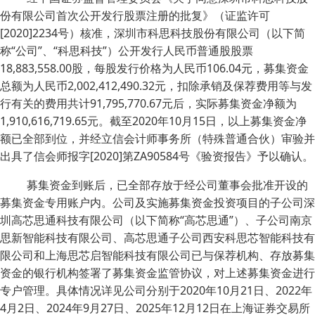
份有限公司首次公开发行股票注册的批复》（证监许可
[2020]2234号）核准，深圳市科思科技股份有限公司（以下简
称“公司”、“科思科技”）公开发行人民币普通股股票
18,883,558.00股，每股发行价格为人民币106.04元，募集资金
总额为人民币2,002,412,490.32元，扣除承销及保荐费用等与发
行有关的费用共计91,795,770.67元后，实际募集资金净额为
1,910,616,719.65元。截至2020年10月15日，以上募集资金净
额已全部到位，并经立信会计师事务所（特殊普通合伙）审验并
出具了信会师报字[2020]第ZA90584号《验资报告》予以确认。
募集资金到账后，已全部存放于经公司董事会批准开设的
募集资金专用账户内。公司及实施募集资金投资项目的子公司深
圳高芯思通科技有限公司（以下简称“高芯思通”）、子公司南京
思新智能科技有限公司、高芯思通子公司西安科思芯智能科技有
限公司和上海思芯启智能科技有限公司已与保荐机构、存放募集
资金的银行机构签署了募集资金监管协议，对上述募集资金进行
专户管理。具体情况详见公司分别于2020年10月21日、2022年
4月2日、2024年9月27日、2025年12月12日在上海证券交易所