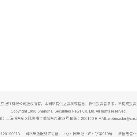
证券报社有限公司版权所有。本网站提供之资料或信息，仅供投资者参考，不构成投资
Copyright 1998 Shanghai Securities News Co. Ltd. All rights reserved.
：上海浦东新区陆家嘴金融城东园路18号 邮编：200120 E-MAIL:webmaster@cnsto
20190013 网络出版服务许可证：（总）网出证（沪）字第010号 增值电信业务经