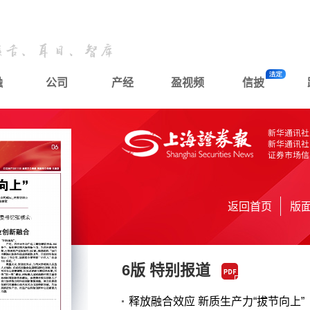
融
公司
产经
盈视频
信披
返回首页
版
6版 特别报道
释放融合效应 新质生产力“拔节向上”