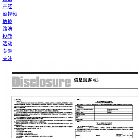
产经
盈视频
信披
路演
投教
活动
专题
关注