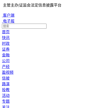
主管主办
|
证监会法定信息披露平台
客户端
电子报
首页
快讯
时政
证券
金融
公司
产经
盈视频
信披
路演
投教
活动
专题
关注