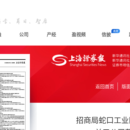
融
公司
产经
盈视频
信披
返回首页
版
招商局蛇口工业