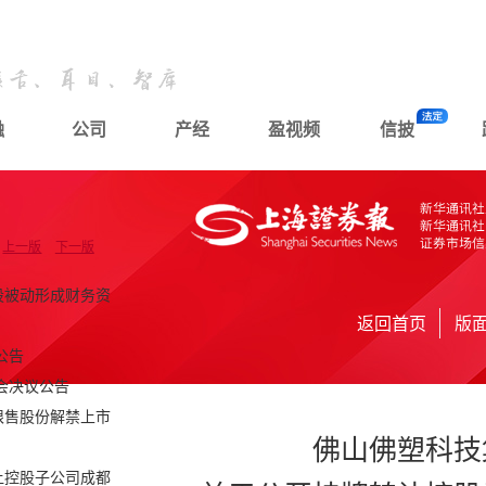
融
公司
产经
盈视频
信披
上一版
下一版
股被动形成财务资
返回首页
版
公告
会决议公告
限售股份解禁上市
佛山佛塑科技
让控股子公司成都