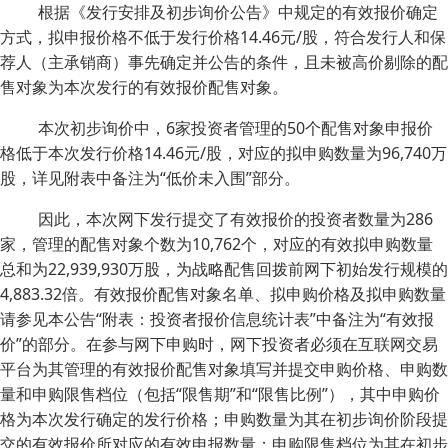
根据《发行安排及初步询价公告》中规定的有效报价确定
方式，拟申报价格不低于发行价格14.46元/股，符合发行人和保
荐人（主承销商）事先确定并公告的条件，且未被高价剔除的配
售对象为本次发行的有效报价配售对象。
本次初步询价中，6家投资者管理的50个配售对象申报价
格低于本次发行价格14.46元/股，对应的拟申购数量为96,740万
股，详见附表中备注为“低价未入围”部分。
因此，本次网下发行提交了有效报价的投资者数量为286
家，管理的配售对象个数为10,762个，对应的有效拟申购数量
总和为22,939,930万股，为战略配售回拨前网下初始发行规模的
4,883.32倍。有效报价配售对象名单、拟申购价格及拟申购数量
请参见本公告“附表：投资者报价信息统计表”中备注为“有效报
价”的部分。在参与网下申购时，网下投资者必须在互联网交易
平台为其管理的有效报价配售对象填写并提交申购价格、申购数
量和申购限售档位（包括“限售期”和“限售比例”），其中申购价
格为本次发行确定的发行价格；申购数量为其在初步询价阶段提
交的有效报价所对应的有效申报数量；申购限售档位为其在初步