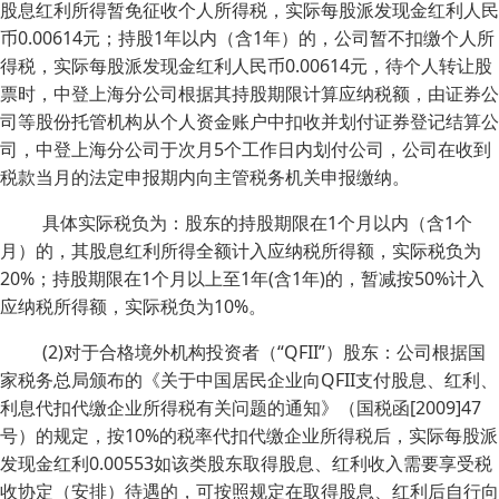
股息红利所得暂免征收个人所得税，实际每股派发现金红利人民
币0.00614元；持股1年以内（含1年）的，公司暂不扣缴个人所
得税，实际每股派发现金红利人民币0.00614元，待个人转让股
票时，中登上海分公司根据其持股期限计算应纳税额，由证券公
司等股份托管机构从个人资金账户中扣收并划付证券登记结算公
司，中登上海分公司于次月5个工作日内划付公司，公司在收到
税款当月的法定申报期内向主管税务机关申报缴纳。
具体实际税负为：股东的持股期限在1个月以内（含1个
月）的，其股息红利所得全额计入应纳税所得额，实际税负为
20%；持股期限在1个月以上至1年(含1年)的，暂减按50%计入
应纳税所得额，实际税负为10%。
(2)对于合格境外机构投资者（“QFII”）股东：公司根据国
家税务总局颁布的《关于中国居民企业向QFII支付股息、红利、
利息代扣代缴企业所得税有关问题的通知》（国税函[2009]47
号）的规定，按10%的税率代扣代缴企业所得税后，实际每股派
发现金红利0.00553如该类股东取得股息、红利收入需要享受税
收协定（安排）待遇的，可按照规定在取得股息、红利后自行向