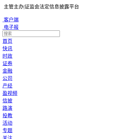
主管主办
|
证监会法定信息披露平台
客户端
电子报
首页
快讯
时政
证券
金融
公司
产经
盈视频
信披
路演
投教
活动
专题
关注