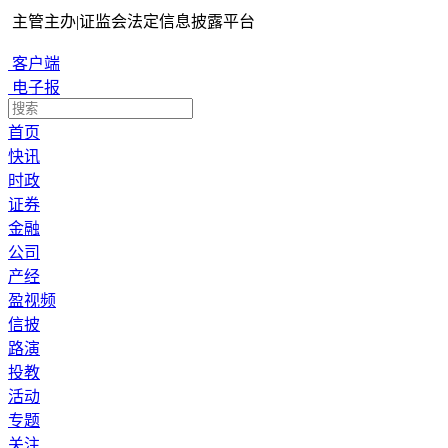
主管主办
|
证监会法定信息披露平台
客户端
电子报
首页
快讯
时政
证券
金融
公司
产经
盈视频
信披
路演
投教
活动
专题
关注