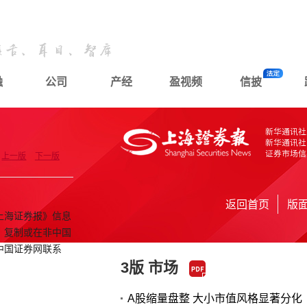
融
公司
产经
盈视频
信披
上一版
下一版
返回首页
版
上海证券报》信息
、复制或在非中国
中国证券网联系
3版 市场
A股缩量盘整 大小市值风格显著分化