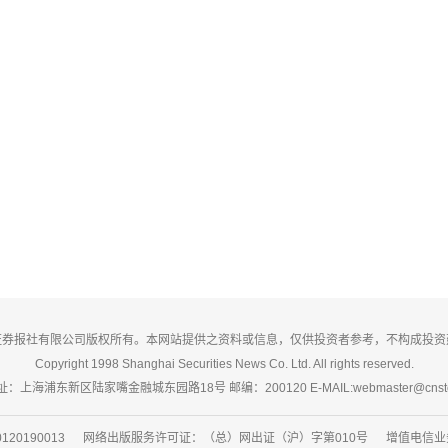
证券报社有限公司版权所有。本网站提供之资料或信息，仅供投资者参考，不构成投资
Copyright 1998 Shanghai Securities News Co. Ltd. All rights reserved.
：上海浦东新区陆家嘴金融城东园路18号 邮编：200120 E-MAIL:webmaster@cnsto
20190013 网络出版服务许可证：（总）网出证（沪）字第010号 增值电信业务经