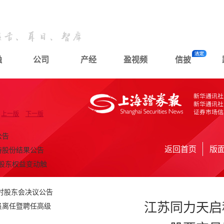
融
公司
产经
盈视频
信披
上一版
下一版
公告
返回首页
版
持股份结果公告
股东权益变动触
临时股东会决议公告
江苏同力天启
员离任暨聘任高级