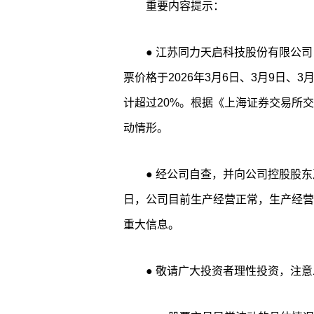
重要内容提示：
● 江苏同力天启科技股份有限公司（以下简称“公司”、“上市公司”或“本公司”）股
票价格于2026年3月6日、3月9日、
计超过20%。根据《上海证券交易所
动情形。
● 经公司自查，并向公司控股股东及实际控制人发函询证，截至本公告披露
日，公司目前生产经营正常，生产经营
重大信息。
● 敬请广大投资者理性投资，注