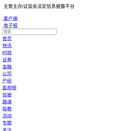
主管主办
|
证监会法定信息披露平台
客户端
电子报
首页
快讯
时政
证券
金融
公司
产经
盈视频
信披
路演
投教
活动
专题
关注