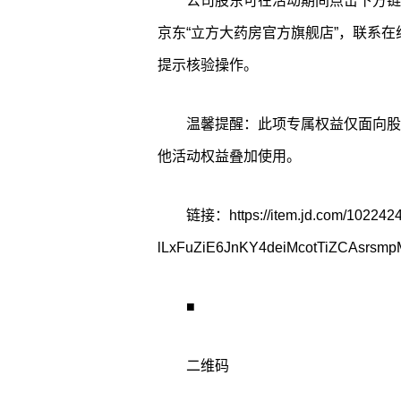
公司股东可在活动期间点击下方链
京东“立方大药房官方旗舰店”，联系在
提示核验操作。
温馨提醒：此项专属权益仅面向股
他活动权益叠加使用。
链接：https://item.jd.com/102242
lLxFuZiE6JnKY4deiMcotTiZCAsr
■
二维码