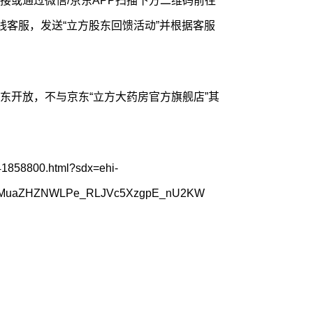
接或通过微信/京东APP扫描下方二维码前往
线客服，发送“立方股东回馈活动”并根据客服
东开放，不与京东“立方大药房官方旗舰店”其
41858800.html?sdx=ehi-
smpMuaZHZNWLPe_RLJVc5XzgpE_nU2KW