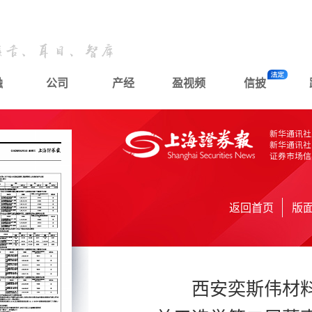
融
公司
产经
盈视频
信披
返回首页
版
西安奕斯伟材