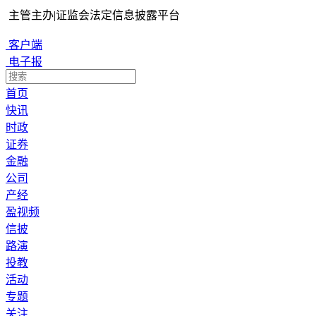
主管主办
|
证监会法定信息披露平台
客户端
电子报
首页
快讯
时政
证券
金融
公司
产经
盈视频
信披
路演
投教
活动
专题
关注