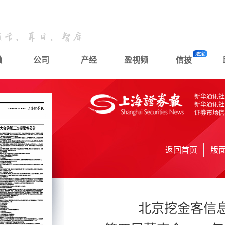
融
公司
产经
盈视频
信披
返回首页
版
北京挖金客信