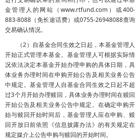
金管理人的网站（www.rtfund.com）或400-
883-8088（免长途话费）或0755-26948088查询
交易确认情况。
（2）自基金合同生效之日起，本基金管理人
开始正式管理本基金。基金管理人可根据实际情
况依法决定本基金开始办理申购的具体日期，具
体业务办理时间在申购开始公告及相关业务公告
中规定。基金管理人自基金合同生效之日起不超
过3个月开始办理赎回，具体业务办理时间在赎回
开始公告及相关业务公告中规定。在确定申购开
始与赎回开始时间后，基金管理人应在申购、赎
回开放日前依照《信息披露办法》的有关规定在
规定媒介上公告申购与赎回的开始时间。