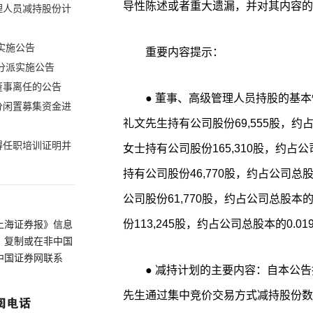
导性陈述或者重大遗漏，并对其内容的
理人员减持股份计
实施公告
重要内容提示：
分派实施公告
董事离任的公告
● 董事、高级管理人员持股的基本情况：截至2026年6月2日，董事兼总经理陈
分闲置募集资金进
礼文先生持有公司股份69,555股，约
得任职培训证明并
女士持有公司股份165,310股，约占
持有公司股份46,770股，约占公司总
公司股份61,770股，约占公司总股本
份113,245股，约占公司总股本的0.01
上海证券报》信息
、复制或在非中国
中国证券网联系
● 减持计划的主要内容：自本公告披露之日起15个交易日后的3个月内，陈礼文
先生通过集中竞价交易方式减持股份数量