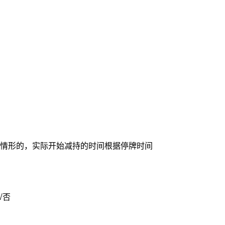
情形的，实际开始减持的时间根据停牌时间
安排 □是 √否