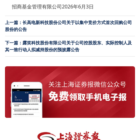
招商基金管理有限公司2026年6月3日
上一篇：长高电新科技股份公司关于以集中竞价方式首次回购公司
股份的公告
下一篇：露笑科技股份有限公司关于公司控股股东、实际控制人及
其一致行动人拟减持股份的预披露公告