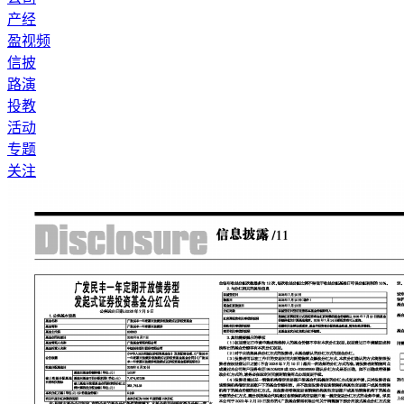
产经
盈视频
信披
路演
投教
活动
专题
关注