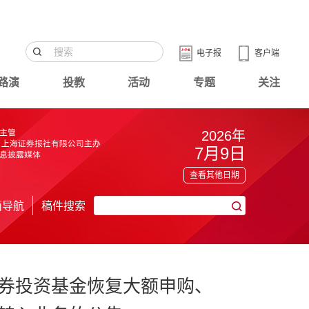
电子报
客户端
路演
投教
活动
专题
关注
2026年
7月9日
查看其他日期
面导航
稿件搜索
券投资基金恢复大额申购、