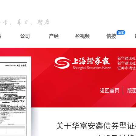
融
公司
产经
盈视频
信披
返回首页
版
关于华富安鑫债券型证