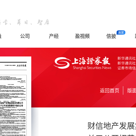
融
公司
产经
盈视频
信披
返回首页
版
财信地产发展