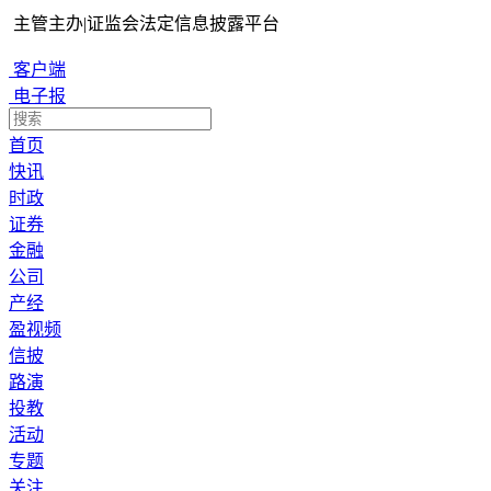
主管主办
|
证监会法定信息披露平台
客户端
电子报
首页
快讯
时政
证券
金融
公司
产经
盈视频
信披
路演
投教
活动
专题
关注