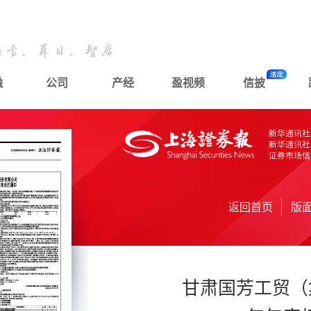
融
公司
产经
盈视频
信披
返回首页
版
甘肃国芳工贸（