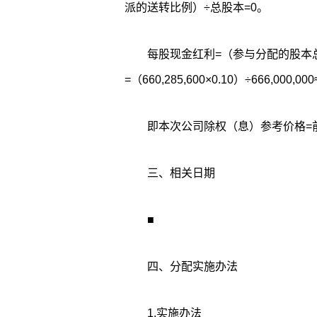
派的送转比例）÷总股本=0。
每股现金红利=（参与分配的股本
=（660,285,600×0.10）÷666,000,00
即本次公司除权（息）参考价格=前收
三、相关日期
■
四、分配实施办法
1.实施办法