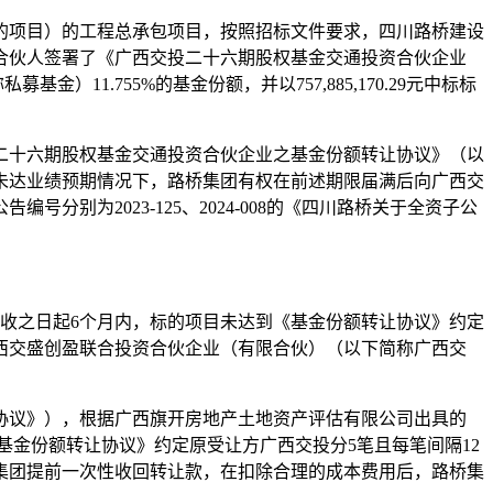
标的项目）的工程总承包项目，按照招标文件要求，四川路桥建设
合伙人签署了《广西交投二十六期股权基金交通投资合伙企业
1.755%的基金份额，并以757,885,170.29元中标标
二十六期股权基金交通投资合伙企业之基金份额转让协议》（以
量未达业绩预期情况下，路桥集团有权在前述期限届满后向广西交
为2023-125、2024-008的《四川路桥关于全资子公
交工验收之日起6个月内，标的项目未达到《基金份额转让协议》约定
西交盛创盈联合投资合伙企业（有限合伙）（以下简称广西交
协议》），根据广西旗开房地产土地资产评估有限公司出具的
因《基金份额转让协议》约定原受让方广西交投分5笔且每笔间隔12
集团提前一次性收回转让款，在扣除合理的成本费用后，路桥集