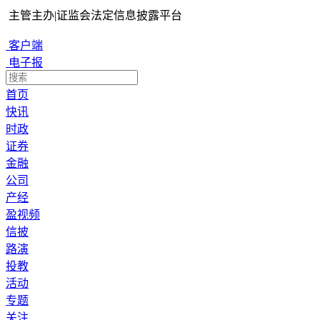
主管主办
|
证监会法定信息披露平台
客户端
电子报
首页
快讯
时政
证券
金融
公司
产经
盈视频
信披
路演
投教
活动
专题
关注