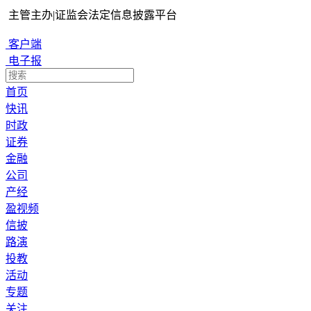
主管主办
|
证监会法定信息披露平台
客户端
电子报
首页
快讯
时政
证券
金融
公司
产经
盈视频
信披
路演
投教
活动
专题
关注