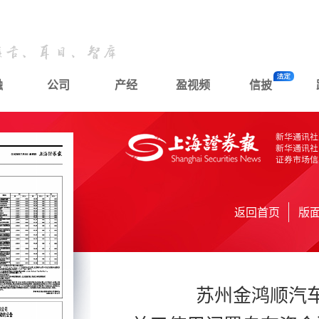
融
公司
产经
盈视频
信披
返回首页
版
苏州金鸿顺汽