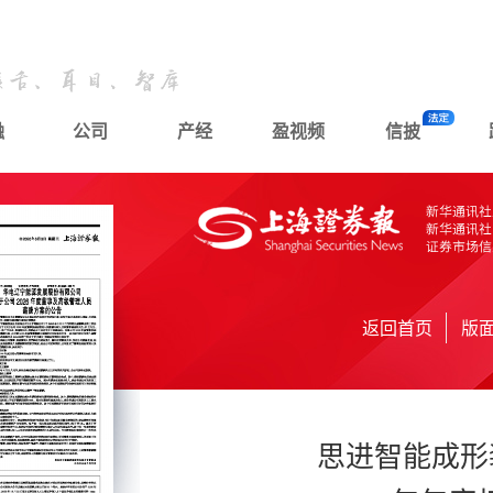
融
公司
产经
盈视频
信披
返回首页
版
思进智能成形