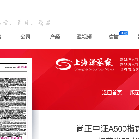
融
公司
产经
盈视频
信披
返回首页
版
尚正中证A500