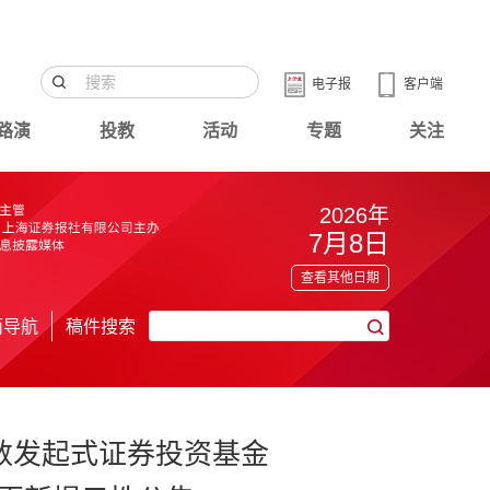
电子报
客户端
路演
投教
活动
专题
关注
2026年
7月8日
查看其他日期
面导航
稿件搜索
指数发起式证券投资基金