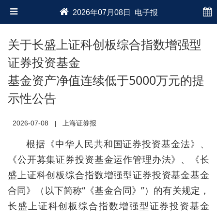
2026年07月08日 电子报
关于长盛上证科创板综合指数增强型
证券投资基金
基金资产净值连续低于5000万元的提
示性公告
2026-07-08
上海证券报
|
根据《中华人民共和国证券投资基金法》、
《公开募集证券投资基金运作管理办法》、《长
盛上证科创板综合指数增强型证券投资基金基金
合同》（以下简称“《基金合同》”）的有关规定，
长盛上证科创板综合指数增强型证券投资基金