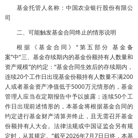
基金托管人名称：中国农业银行股份有限公
司
二、可能触发基金合同终止的情形说明
根据《基金合同》“第五部分 基金备
案”中“三、基金存续期内的基金份额持有人数量和
资产规模”的约定：“基金合同生效后的存续期内，
连续20个工作日出现基金份额持有人数量不满200
人或者基金资产净值低于5000万元情形的，基金
管理人应当在定期报告中予以披露；连续50个工
作日出现前述情形的，本基金将根据基金合同的
约定进行基金财产清算并终止，且无需召开基金
份额持有人大会。法律法规或中国证监会另有规
定时，从其规定。”截至2026年7月7日日终，本基