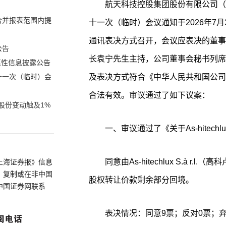
航天科技控股集团股份有限公司（
合并报表范围内提
十一次（临时）会议通知于2026年7月
通讯表决方式召开，会议应表决的董事
公告
长袁宁先生主持，公司董事会秘书列席
愿性信息披露公告
及表决方式符合《中华人民共和国公司
十一次（临时）会
合法有效。审议通过了如下议案：
股份变动触及1%
一、审议通过了《关于As-hitechlu
同意由As-hitechlux S.à 
上海证券报》信息
、复制或在非中国
股权转让价款剩余部分回境。
中国证券网联系
表决情况：同意9票；反对0票；弃