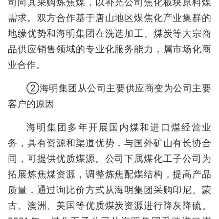
司向其采购炼焦煤，以补充公司焦化板块原料煤
需求。双方合作基于唐山地区煤焦化产业集群的
地缘优势和海明集团在洗选加工、煤炭等大宗商
品供应销售领域的专业化服务能力，属市场化商
业合作。
②海明集团从公司主要供应商变为公司主要
客户的原因
海明集团多年开展国内煤和进口煤经营业
务，具有资源和渠道优势，与国外矿山有长协合
同，可提供优质煤源。公司下属煤化工子公司为
拓展炼焦煤资源，调整炼焦配煤结构，提高产品
质量，通过询比价方式从海明集团采购印尼、蒙
古、澳洲、美国等优质煤炭资源进行降灰降硫。