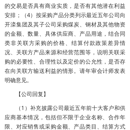
的交易是否具有商业实质，是否有其他潜在利益
安排；（4）按采购产品分类列示最近五年公司向
开滦集团及其子公司采购煤炭、钢材及其他物资
的金额、数量、具体供应商、产品用途，结合同
类非关联方采购的价格、结算付款政策差异情
况、关联方产品来源和经营范围等，说明关联采
购的必要性、合理性以及定价的公允性，是否存
在向关联方输送利益的情形。请年审会计师发表
明确意见。
【公司回复】
（1）补充披露公司最近五年前十大客户和供
应商基本情况，包括但不限于企业名称、合作年
限、对应销售或采购金额、产品类目、结算方式