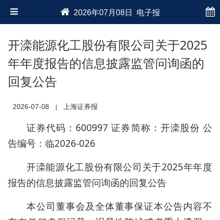
2026年07月08日 电子报
开滦能源化工股份有限公司关于2025
年年度报告的信息披露监管问询函的
回复公告
2026-07-08
上海证券报
|
证券代码：600997 证券简称：开滦股份 公
告编号：临2026-026
开滦能源化工股份有限公司关于2025年年度
报告的信息披露监管问询函的回复公告
本公司董事会及全体董事保证本公告内容不