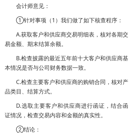
会计师意见：
①针对事项（1）我们做了如下核查程序：
A.获取客户和供应商交易明细表，核对各期交
易金额、期末结算余额。
B.检查披露的最近五年前十大客户和供应商基
本情况是否与公司财务数据一致。
C.检查主要客户和供应商的购销合同，核对产
品类目、结算方式。
D.选取主要客户和供应商进行函证，结合函
证情况，检查交易内容和金额的真实性。
②结论：