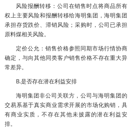
风险报酬转移：公司在销售时点将商品所有
权上主要风险和报酬转移给海明集团，海明集团
承担存货跌价、滞销风险；采购时，公司已承担
原料煤相关风险。
定价公允：销售价格参照同期市场行情协商
确定，与向其他同类客户销售价格不存在重大异
常差异。
B.是否存在潜在利益安排
海明集团非公司关联方，公司与海明集团的
交易系基于真实商业需求开展的市场化购销，具
有商业实质，不存在其他未披露的潜在利益安
排。