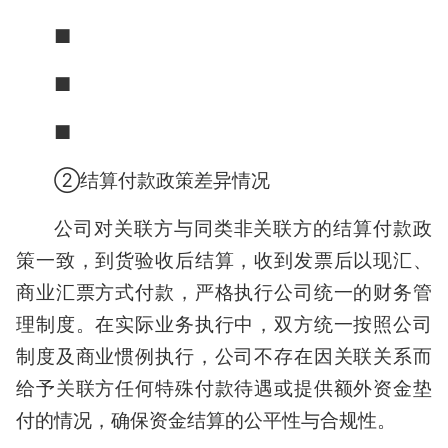
■
■
■
②结算付款政策差异情况
公司对关联方与同类非关联方的结算付款政
策一致，到货验收后结算，收到发票后以现汇、
商业汇票方式付款，严格执行公司统一的财务管
理制度。在实际业务执行中，双方统一按照公司
制度及商业惯例执行，公司不存在因关联关系而
给予关联方任何特殊付款待遇或提供额外资金垫
付的情况，确保资金结算的公平性与合规性。