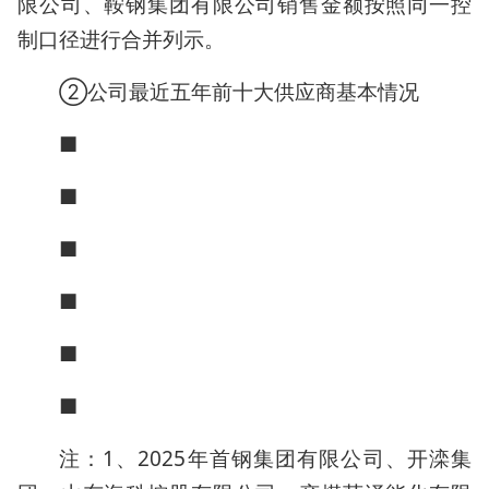
限公司、鞍钢集团有限公司销售金额按照同一控
制口径进行合并列示。
②公司最近五年前十大供应商基本情况
■
■
■
■
■
■
注：1、2025年首钢集团有限公司、开滦集