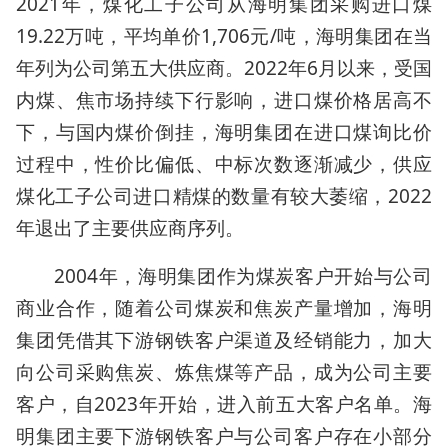
2021年，煤化工子公司从海明集团采购进口煤
19.22万吨，平均单价1,706元/吨，海明集团在当
年列为公司第五大供应商。2022年6月以来，受国
内煤、焦市场持续下行影响，进口煤价格居高不
下，与国内煤价倒挂，海明集团在进口煤询比价
过程中，性价比偏低、中标次数逐渐减少，供应
煤化工子公司进口精煤的数量有较大萎缩，2022
年退出了主要供应商序列。
2004年，海明集团作为煤炭客户开始与公司
商业合作，随着公司煤炭和焦炭产量增加，海明
集团凭借其下游钢铁客户渠道及经销能力，加大
向公司采购焦炭、炼焦煤等产品，成为公司主要
客户，自2023年开始，进入前五大客户名单。海
明集团主要下游钢铁客户与公司客户存在小部分