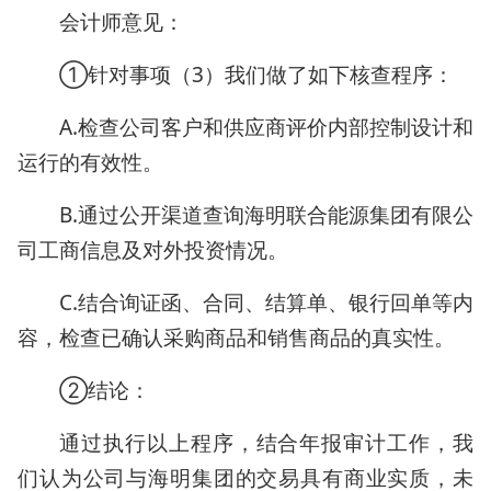
会计师意见：
①针对事项（3）我们做了如下核查程序：
A.检查公司客户和供应商评价内部控制设计和
运行的有效性。
B.通过公开渠道查询海明联合能源集团有限公
司工商信息及对外投资情况。
C.结合询证函、合同、结算单、银行回单等内
容，检查已确认采购商品和销售商品的真实性。
②结论：
通过执行以上程序，结合年报审计工作，我
们认为公司与海明集团的交易具有商业实质，未