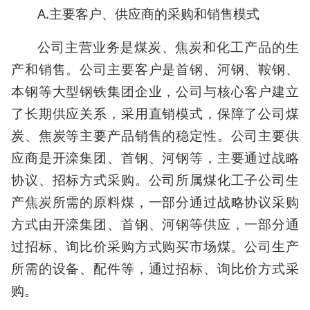
A.主要客户、供应商的采购和销售模式
公司主营业务是煤炭、焦炭和化工产品的生
产和销售。公司主要客户是首钢、河钢、鞍钢、
本钢等大型钢铁集团企业，公司与核心客户建立
了长期供应关系，采用直销模式，保障了公司煤
炭、焦炭等主要产品销售的稳定性。公司主要供
应商是开滦集团、首钢、河钢等，主要通过战略
协议、招标方式采购。公司所属煤化工子公司生
产焦炭所需的原料煤，一部分通过战略协议采购
方式由开滦集团、首钢、河钢等供应，一部分通
过招标、询比价采购方式购买市场煤。公司生产
所需的设备、配件等，通过招标、询比价方式采
购。