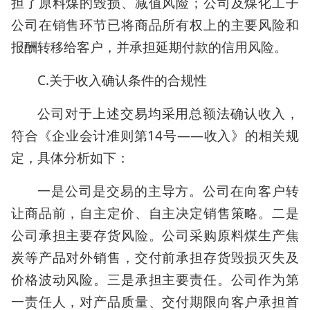
担了原料煤的毁损、减值风险；公司及煤化工子
公司在销售环节已将商品所有权上的主要风险和
报酬转移给客户，并承担延期付款的信用风险。
C.关于收入确认条件的合规性
公司对于上述交易均采用总额法确认收入，
符合《企业会计准则第14号——收入》的相关规
定，具体分析如下：
一是公司是交易的主导方。公司在向客户转
让商品前，自主定价、自主决定销售策略。二是
公司承担主要存货风险。公司采购原料煤生产焦
炭等产品对外销售，交付前承担存货毁损灭失及
价格波动风险。三是承担主要责任。公司作为第
一责任人，对产品质量、交付期限向客户承担首