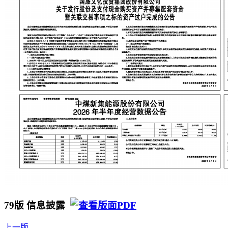
79版 信息披露
上一版