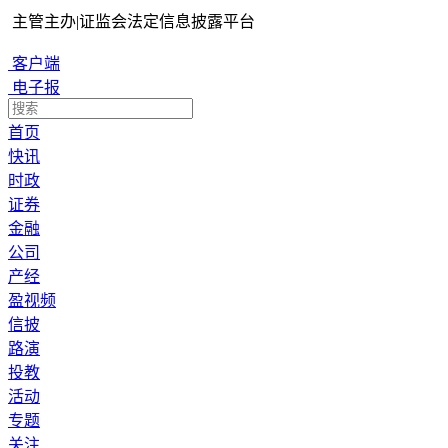
主管主办
|
证监会法定信息披露平台
客户端
电子报
首页
快讯
时政
证券
金融
公司
产经
盈视频
信披
路演
投教
活动
专题
关注