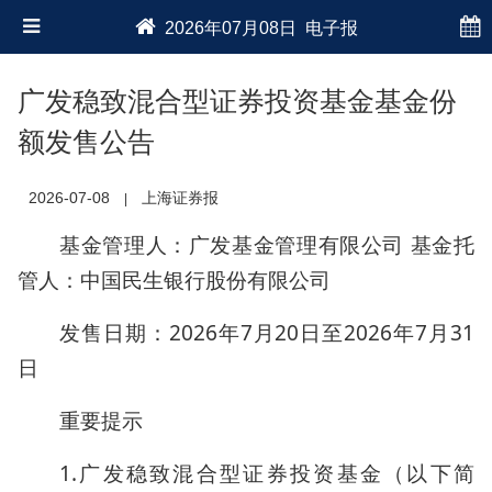
2026年07月08日 电子报
广发稳致混合型证券投资基金基金份
额发售公告
2026-07-08
上海证券报
|
基金管理人：广发基金管理有限公司 基金托
管人：中国民生银行股份有限公司
发售日期：2026年7月20日至2026年7月31
日
重要提示
1.广发稳致混合型证券投资基金（以下简