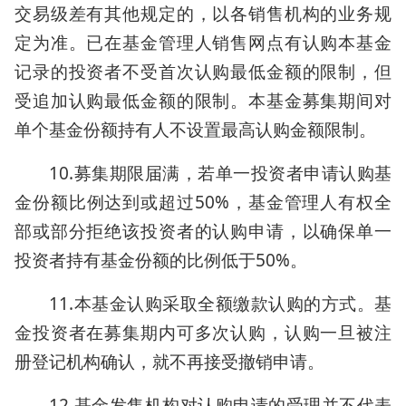
交易级差有其他规定的，以各销售机构的业务规
定为准。已在基金管理人销售网点有认购本基金
记录的投资者不受首次认购最低金额的限制，但
受追加认购最低金额的限制。本基金募集期间对
单个基金份额持有人不设置最高认购金额限制。
10.募集期限届满，若单一投资者申请认购基
金份额比例达到或超过50%，基金管理人有权全
部或部分拒绝该投资者的认购申请，以确保单一
投资者持有基金份额的比例低于50%。
11.本基金认购采取全额缴款认购的方式。基
金投资者在募集期内可多次认购，认购一旦被注
册登记机构确认，就不再接受撤销申请。
12.基金发售机构对认购申请的受理并不代表