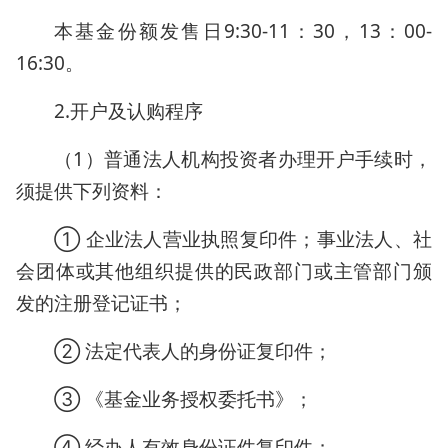
本基金份额发售日9:30-11：30，13：00-
16:30。
2.开户及认购程序
（1）普通法人机构投资者办理开户手续时，
须提供下列资料：
① 企业法人营业执照复印件；事业法人、社
会团体或其他组织提供的民政部门或主管部门颁
发的注册登记证书；
② 法定代表人的身份证复印件；
③ 《基金业务授权委托书》；
④ 经办人有效身份证件复印件；