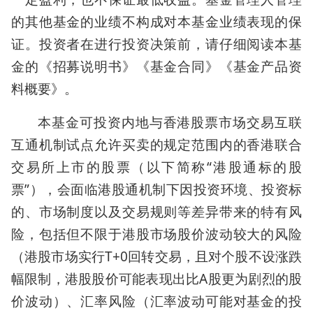
的其他基金的业绩不构成对本基金业绩表现的保
证。投资者在进行投资决策前，请仔细阅读本基
金的《招募说明书》《基金合同》《基金产品资
料概要》。
本基金可投资内地与香港股票市场交易互联
互通机制试点允许买卖的规定范围内的香港联合
交易所上市的股票（以下简称“港股通标的股
票”），会面临港股通机制下因投资环境、投资标
的、市场制度以及交易规则等差异带来的特有风
险，包括但不限于港股市场股价波动较大的风险
（港股市场实行T+0回转交易，且对个股不设涨跌
幅限制，港股股价可能表现出比A股更为剧烈的股
价波动）、汇率风险（汇率波动可能对基金的投