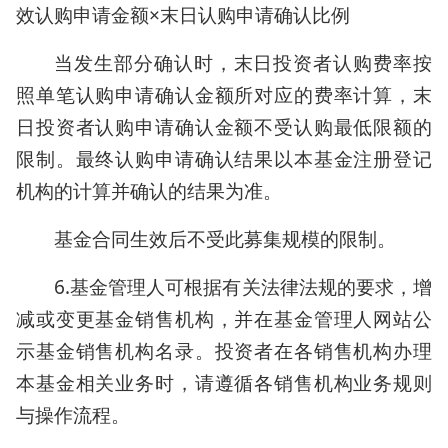
效认购申请金额×末日认购申请确认比例
当发生部分确认时，末日投资者认购费率按
照单笔认购申请确认金额所对应的费率计算，末
日投资者认购申请确认金额不受认购最低限额的
限制。最终认购申请确认结果以本基金注册登记
机构的计算并确认的结果为准。
基金合同生效后不受此募集规模的限制。
6.基金管理人可根据有关法律法规的要求，增
减或变更基金销售机构，并在基金管理人网站公
示基金销售机构名录。投资者在各销售机构办理
本基金相关业务时，请遵循各销售机构业务规则
与操作流程。