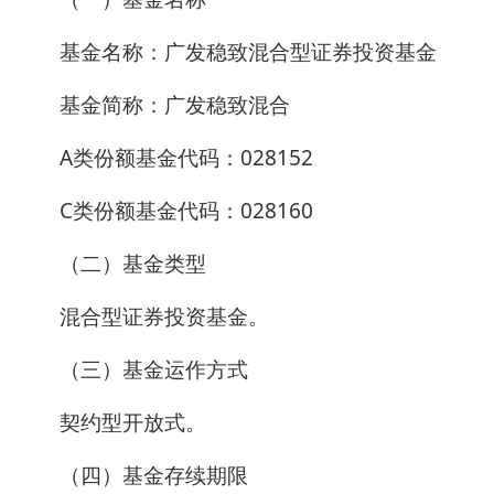
基金名称：广发稳致混合型证券投资基金
基金简称：广发稳致混合
A类份额基金代码：028152
C类份额基金代码：028160
（二）基金类型
混合型证券投资基金。
（三）基金运作方式
契约型开放式。
（四）基金存续期限