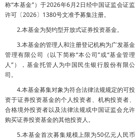
称“本基金”）于2026年6月2日经中国证监会证监
许可〔2026〕1380号文准予募集注册。
2.本基金为契约型开放式证券投资基金。
3.本基金的管理人和注册登记机构为广发基金
管理有限公司（以下简称“本公司”或“基金管理
人”），基金托管人为中国民生银行股份有限公
司。
4.本基金募集对象为符合法律法规规定的可投
资于证券投资基金的个人投资者、机构投资者、
合格境外投资者以及法律法规或中国证监会允许
购买证券投资基金的其他投资人。
5.本基金首次募集规模上限为50亿元人民币