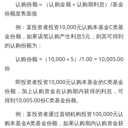
认购份额＝（认购金额＋认购期利息）/基金
份额发售面值
例：某投资者投资10,000元认购本基金C类基
金份额，如果该笔认购产生利息5元，则其可得到
的认购份额为：
认购份额 =（10,000＋5）/1.00 = 10,005.00
份
即投资者投资10,000元认购本基金的C类基金
份额，加上认购资金在认购期内获得的利息，可
得到10,005.00份C类基金份额。
例：某投资者通过直销机构投资100,000元认
购本基金A类基金份额，如果认购期内认购资金获