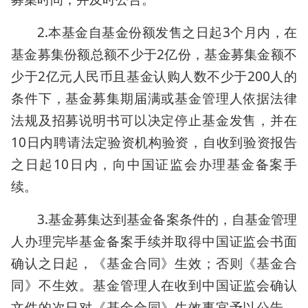
2.本基金自基金份额发售之日起3个月内，在
基金募集份额总额不少于2亿份，基金募集金额不
少于2亿元人民币且基金认购人数不少于200人的
条件下，基金募集期届满或基金管理人依据法律
法规及招募说明书可以决定停止基金发售，并在
10日内聘请法定验资机构验资，自收到验资报告
之日起10日内，向中国证监会办理基金备案手
续。
3.基金募集达到基金备案条件的，自基金管理
人办理完毕基金备案手续并取得中国证监会书面
确认之日起，《基金合同》生效；否则《基金合
同》不生效。基金管理人在收到中国证监会确认
文件的次日对《基金合同》生效事宜予以公告。