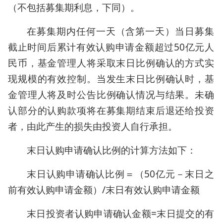
（不包括募集期利息，下同）。
在募集期内任何一天（含第一天）当日募集
截止时间后累计有效认购申请金额超过50亿元人
民币，基金管理人将采取末日比例确认的方式实
现规模的有效控制。当发生末日比例确认时，基
金管理人将及时公告比例确认情况与结果。未确
认部分的认购款项将在募集期结束后退还给投资
者，由此产生的损失由投资人自行承担。
末日认购申请确认比例的计算方法如下：
末日认购申请确认比例＝（50亿元－末日之
前有效认购申请金额）/末日有效认购申请金额
末日投资者认购申请确认金额=末日提交的有