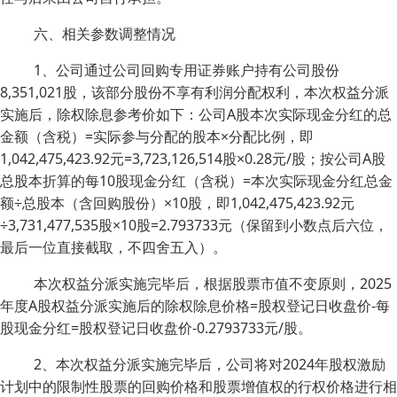
六、相关参数调整情况
1、公司通过公司回购专用证券账户持有公司股份
8,351,021股，该部分股份不享有利润分配权利，本次权益分派
实施后，除权除息参考价如下：公司A股本次实际现金分红的总
金额（含税）=实际参与分配的股本×分配比例，即
1,042,475,423.92元=3,723,126,514股×0.28元/股；按公司A股
总股本折算的每10股现金分红（含税）=本次实际现金分红总金
额÷总股本（含回购股份）×10股，即1,042,475,423.92元
÷3,731,477,535股×10股=2.793733元（保留到小数点后六位，
最后一位直接截取，不四舍五入）。
本次权益分派实施完毕后，根据股票市值不变原则，2025
年度A股权益分派实施后的除权除息价格=股权登记日收盘价-每
股现金分红=股权登记日收盘价-0.2793733元/股。
2、本次权益分派实施完毕后，公司将对2024年股权激励
计划中的限制性股票的回购价格和股票增值权的行权价格进行相