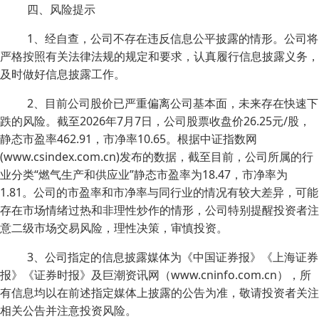
四、风险提示
1、经自查，公司不存在违反信息公平披露的情形。公司将
严格按照有关法律法规的规定和要求，认真履行信息披露义务，
及时做好信息披露工作。
2、目前公司股价已严重偏离公司基本面，未来存在快速下
跌的风险。截至2026年7月7日，公司股票收盘价26.25元/股，
静态市盈率462.91，市净率10.65。根据中证指数网
(www.csindex.com.cn)发布的数据，截至目前，公司所属的行
业分类“燃气生产和供应业”静态市盈率为18.47，市净率为
1.81。公司的市盈率和市净率与同行业的情况有较大差异，可能
存在市场情绪过热和非理性炒作的情形，公司特别提醒投资者注
意二级市场交易风险，理性决策，审慎投资。
3、公司指定的信息披露媒体为《中国证券报》《上海证券
报》《证券时报》及巨潮资讯网（www.cninfo.com.cn），所
有信息均以在前述指定媒体上披露的公告为准，敬请投资者关注
相关公告并注意投资风险。