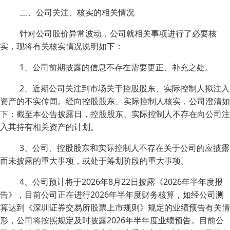
二、公司关注、核实的相关情况
针对公司股价异常波动，公司就相关事项进行了必要核
实，现将有关核实情况说明如下：
1、公司前期披露的信息不存在需要更正、补充之处。
2、近期公司关注到市场关于控股股东、实际控制人拟注入
资产的不实传闻。经向控股股东、实际控制人核实，公司澄清如
下：截至本公告披露日，控股股东、实际控制人不存在向公司注
入其持有相关资产的计划。
3、公司、控股股东和实际控制人不存在关于公司的应披露
而未披露的重大事项，或处于筹划阶段的重大事项。
4、公司预计将于2026年8月22日披露《2026年半年度报
告》，目前公司正在进行2026年半年度财务核算，如经公司测
算达到《深圳证券交易所股票上市规则》规定的业绩预告有关情
形，公司将按照规定及时披露2026年半年度业绩预告。目前公