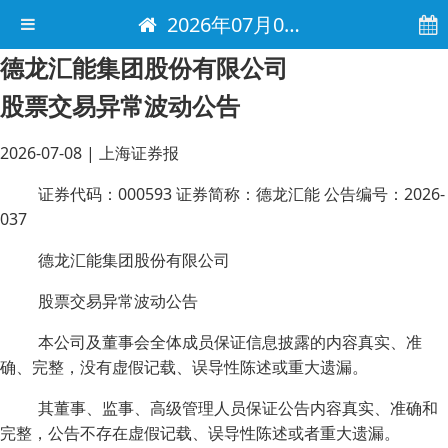
2026年07月08日 电子报
德龙汇能集团股份有限公司
股票交易异常波动公告
2026-07-08
|
上海证券报
证券代码：000593 证券简称：德龙汇能 公告编号：2026-
037
德龙汇能集团股份有限公司
股票交易异常波动公告
本公司及董事会全体成员保证信息披露的内容真实、准
确、完整，没有虚假记载、误导性陈述或重大遗漏。
其董事、监事、高级管理人员保证公告内容真实、准确和
完整，公告不存在虚假记载、误导性陈述或者重大遗漏。