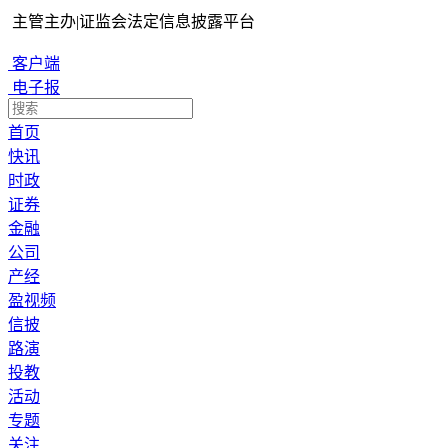
主管主办
|
证监会法定信息披露平台
客户端
电子报
首页
快讯
时政
证券
金融
公司
产经
盈视频
信披
路演
投教
活动
专题
关注