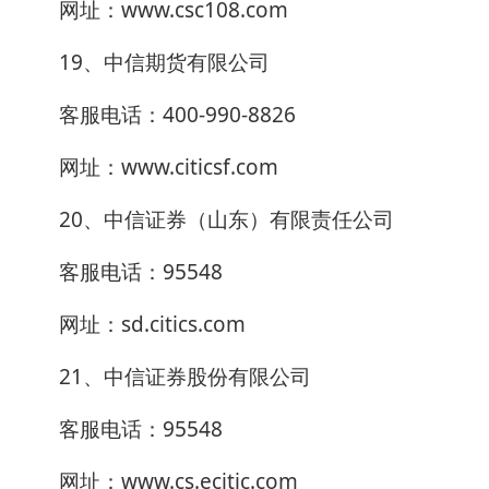
网址：www.csc108.com
19、中信期货有限公司
客服电话：400-990-8826
网址：www.citicsf.com
20、中信证券（山东）有限责任公司
客服电话：95548
网址：sd.citics.com
21、中信证券股份有限公司
客服电话：95548
网址：www.cs.ecitic.com