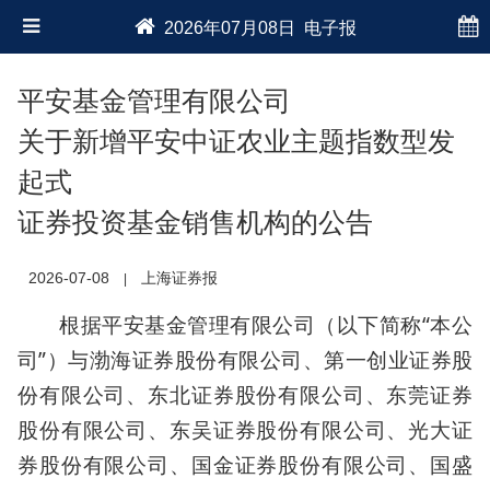
2026年07月08日 电子报
平安基金管理有限公司
关于新增平安中证农业主题指数型发
起式
证券投资基金销售机构的公告
2026-07-08
上海证券报
|
根据平安基金管理有限公司（以下简称“本公
司”）与渤海证券股份有限公司、第一创业证券股
份有限公司、东北证券股份有限公司、东莞证券
股份有限公司、东吴证券股份有限公司、光大证
券股份有限公司、国金证券股份有限公司、国盛