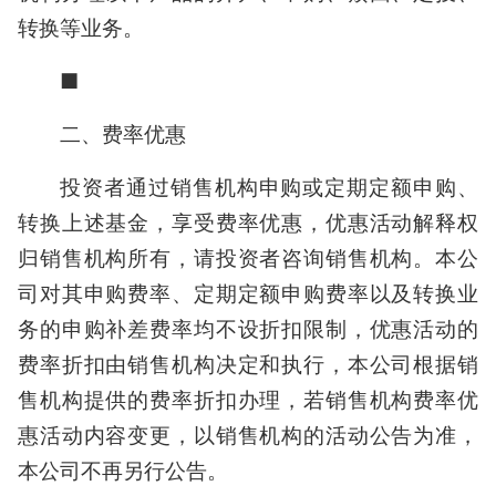
转换等业务。
■
二、费率优惠
投资者通过销售机构申购或定期定额申购、
转换上述基金，享受费率优惠，优惠活动解释权
归销售机构所有，请投资者咨询销售机构。本公
司对其申购费率、定期定额申购费率以及转换业
务的申购补差费率均不设折扣限制，优惠活动的
费率折扣由销售机构决定和执行，本公司根据销
售机构提供的费率折扣办理，若销售机构费率优
惠活动内容变更，以销售机构的活动公告为准，
本公司不再另行公告。