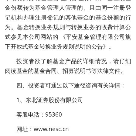
金份额转为基金管理人管理的、且由同一注册登
记机构办理注册登记的其他基金的基金份额的行
为。基金转换业务规则与转换业务的收费计算公
式参见本公司网站的 《平安基金管理有限公司旗
下开放式基金转换业务规则说明的公告》。
投资者欲了解基金产品的详细情况，请仔细
阅读基金的基金合同、招募说明书等法律文件。
四、投资者可通过以下途径咨询有关详情：
1、东北证券股份有限公司
客服电话：95360
网址：www.nesc.cn