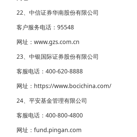
22、中信证券华南股份有限公司
客户服务电话：95548
网址：www.gzs.com.cn
23、中银国际证券股份有限公司
客服电话：400-620-8888
网址：https://www.bocichina.com/
24、平安基金管理有限公司
客服电话：400-800-4800
网址：fund.pingan.com