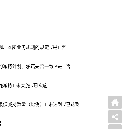
规、本所业务规则的规定 √是 □否
(三)本次实际减持情况与此前披露的减持计划、承诺是否一致 √是 □否
减持 □未实施 √已实施
最低减持数量（比例） □未达到 √已达到
否