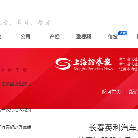
融
公司
产经
盈视频
信披
上一版
下一版
题指数型发起式证
返回首页
版
其一致行动人减持
长春英利汽车
先行实施庭外重组