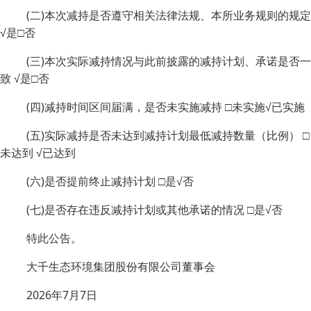
(二)本次减持是否遵守相关法律法规、本所业务规则的规定
√是□否
(三)本次实际减持情况与此前披露的减持计划、承诺是否一
致 √是□否
(四)减持时间区间届满，是否未实施减持 □未实施√已实施
(五)实际减持是否未达到减持计划最低减持数量（比例） □
未达到 √已达到
(六)是否提前终止减持计划 □是√否
(七)是否存在违反减持计划或其他承诺的情况 □是√否
特此公告。
大千生态环境集团股份有限公司董事会
2026年7月7日